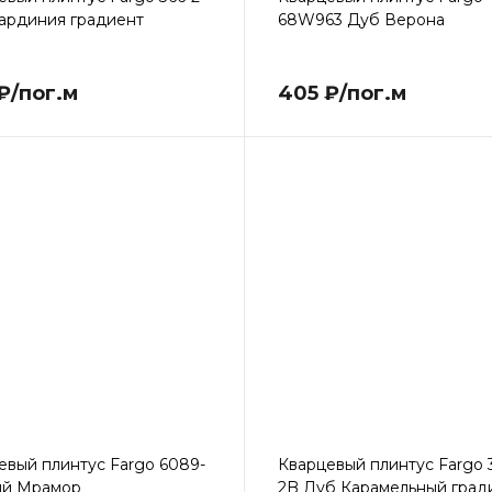
ардиния градиент
68W963 Дуб Верона
₽/пог.м
405 ₽/пог.м
евый плинтус Fargo 6089-
Кварцевый плинтус Fargo 
ый Мрамор
2B Дуб Карамельный град