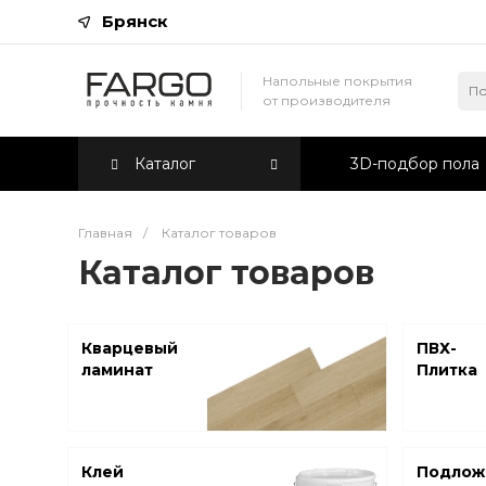
Брянск
Напольные покрытия
от производителя
Каталог
3D-подбор пола
Главная
/
Каталог товаров
Каталог товаров
Кварцевый
ПВХ-
ламинат
Плитка
Клей
Подлож