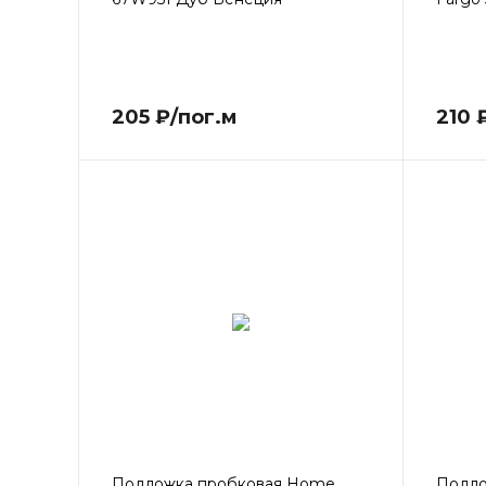
205 ₽/пог.м
210 
Подложка пробковая Home
Подло