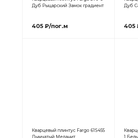
Дуб Рыцарский Замок градиент
Дуб С
405 ₽/пог.м
405 
Кварцевый плинтус Fargo 61S455
Кварц
Дымчатый Меланит
1 Бел