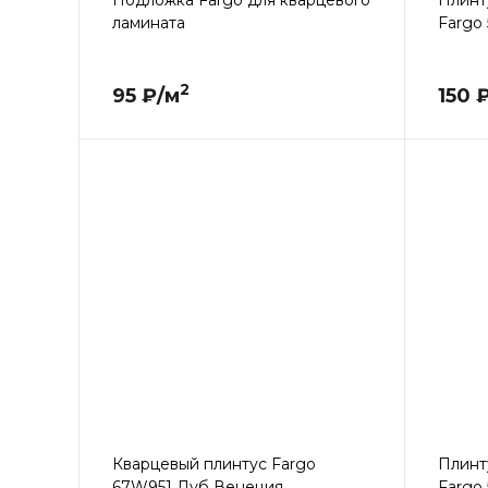
Подложка Fargo для кварцевого
Плинт
ламината
Fargo
2
95 ₽/м
150 
Кварцевый плинтус Fargo
Плинт
67W951 Дуб Венеция
Fargo