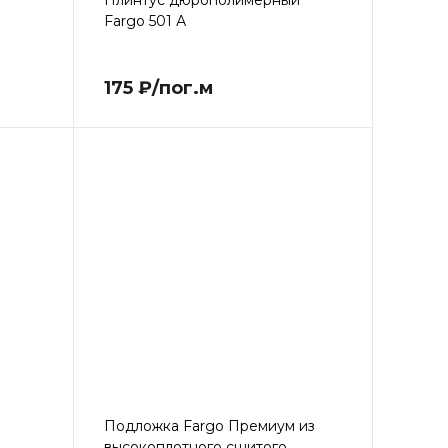
й
Плинтус дюрополимерный
Fargo 501 А
175 ₽/пог.м
Подложка Fargo Премиум из
высокоплотного сшитого