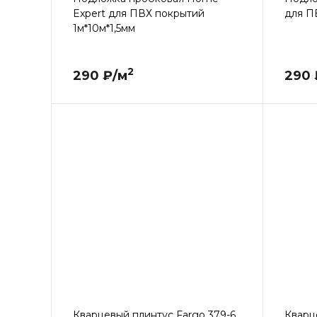
Expert для ПВХ покрытий
для П
1м*10м*1,5мм
2
290 ₽/м
290 
Кварцевый плинтус Fargo 379-6
Кварц