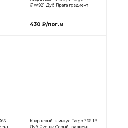
61W921 Дуб Прага градиент
430 ₽/пог.м
366-
Кварцевый плинтус Fargo 366-1B
иент
Дуб Рустик Серый градиент