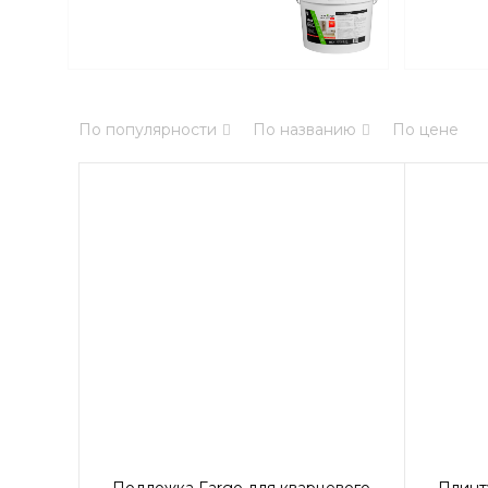
По популярности
По названию
По цене