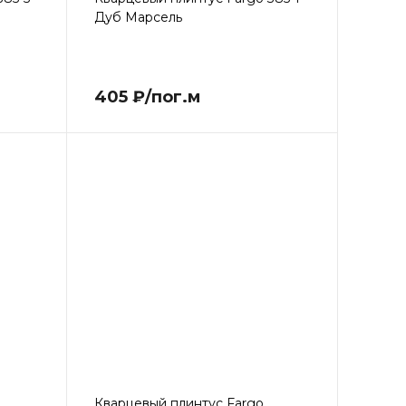
Дуб Марсель
405 ₽/пог.м
Кварцевый плинтус Fargo