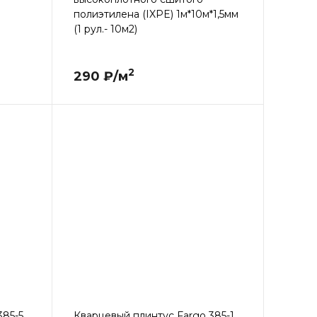
полиэтилена (IXPE) 1м*10м*1,5мм
(1 рул.- 10м2)
2
290 ₽/м
385-5
Кварцевый плинтус Fargo 385-1