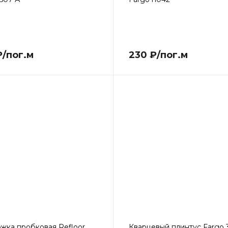
₽/пог.м
230 ₽/пог.м
жка пробковая Refloor
Кварцевый плинтус Fargo 