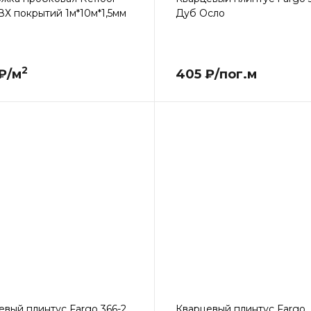
ВХ покрытий 1м*10м*1,5мм
Дуб Осло
2
₽/м
405 ₽/пог.м
евый плинтус Fargo 366-2
Кварцевый плинтус Fargo