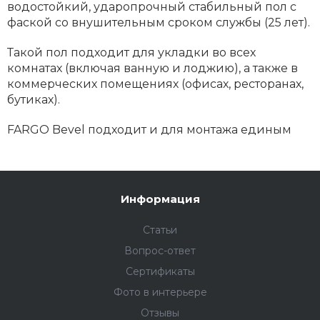
водостойкий, ударопрочный стабильный пол с
фаской со внушительным сроком службы (25 лет).
Такой пол подходит для укладки во всех
комнатах (включая ванную и лоджию), а также в
коммерческих помещениях (офисах, ресторанах,
бутиках).
FARGO Bevel подходит и для монтажа единым
полотном на большой площади.
Повышенная прочность и сила
Информация
Кварц-виниловое покрытие FARGO Bevel — тот
пол, который вы выбираете на долгие годы
Статьи
вперёд. Кварцевый ламинат высокой прочности
Вопрос-ответ
не требует особенного ухода: все загрязнения
легко убираются с поверхности мокрой
Сертификаты
салфеткой.
Фото в интерьере
Отзывы
Используйте Fargo Bevel с фаской для создания