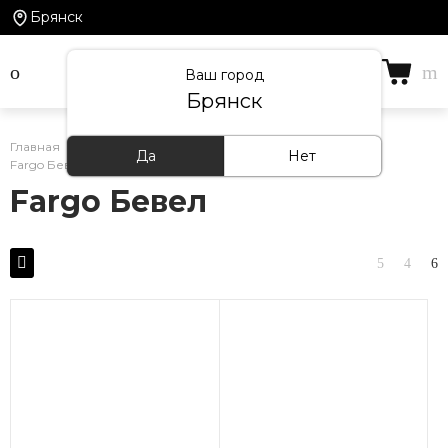
Брянск
Ваш город
Брянск
Главная
/
Каталог товаров
/
Кварцевый ламинат
/
Да
Нет
Fargo Бевел
Fargo Бевел