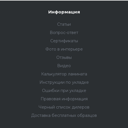
Fargo Comfort
— это не просто пол: это важный
Информация
элемент в картине интерьера, который создает
атмосферу уюта, тепла и безопасности, делая
Статьи
ваше пространство по-настоящему уникальным.
Вопрос-ответ
Сертификаты
Технологии, обеспечивающие долговечность
Фото в интерьере
Повышенная прочность и долговечность
Отзывы
кварцевого ламината
Fargo Comfort
— результат
Видео
выверенной системы производства, где плашки
проходят проверку после каждого этапа. Так
Калькулятор ламината
достигается их безупречный внешний вид,
Инструкции по укладке
надёжность и устойчивость к механическим
Ошибки при укладке
повреждениям.
Правовая информация
На выходе получается прочный водостойкий
Черный список дилеров
кварц-винил Fargo, который можно использовать
Доставка бесплатных образцов
с системами тёплого пола, в ванной комнате и в
коммерческих помещениях с высокой