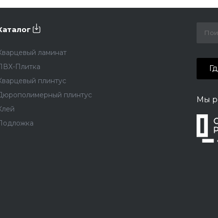
Каталог
Кварцевый ламинат
ПВХ-Плитка
Г
Кварцевый плинтус
Дюрополимерный плинтус
Мы р
Клей
Подложка