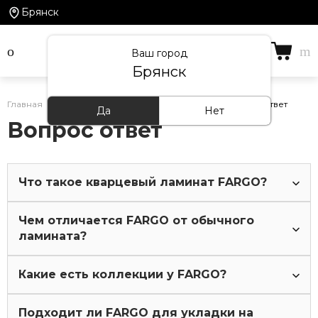
Брянск
Ваш город
Брянск
Главная
/
Информация
/
Вопрос-ответ
/
Вопрос ответ
Да
Нет
Вопрос ответ
Что такое кварцевый ламинат FARGO?
Это современное напольное покрытие нового
Чем отличается FARGO от обычного
поколения на основе SPC-плит, объединяющее
ламината?
преимущества всех напольных покрытий: прочность,
водостойкость, устойчивость к истиранию и
температурным перепадам.
Обычный ламинат боится воды, царапин и перепадов
Какие есть коллекции у FARGO?
температур и имеет небезопасный состав (много клея и
смол в составе).
Подходит ли FARGO для укладки на
FARGO Stone
— под натуральный камень