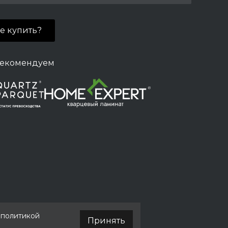
де купить?
екомендуем
й политикой
Принять