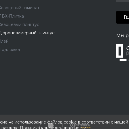
Кварцевый ламинат
ПВХ-Плитка
Г
Кварцевый плинтус
Дюрополимерный плинтус
Мы р
Клей
Подложка
асие на использование файлов cookie в соответствии с наше
в разделе
Политика конфиденциальности
.