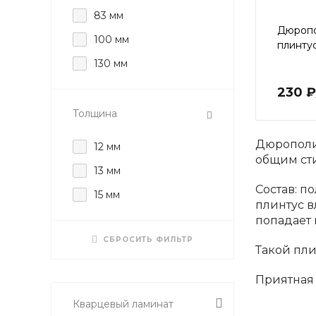
83 мм
Дюроп
100 мм
плинту
130 мм
230 ₽
Толщина
Дюрополим
12 мм
общим ст
13 мм
Состав: п
15 мм
плинтус в
попадает 
СБРОСИТЬ ФИЛЬТР
Такой пли
Приятная
Кварцевый ламинат