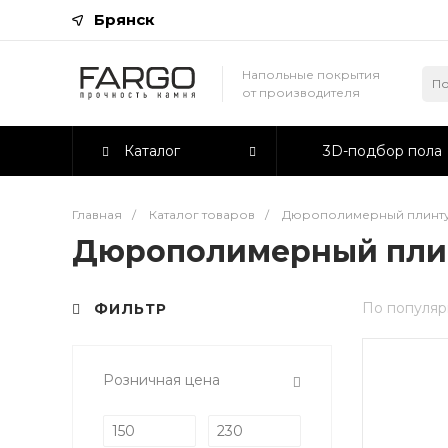
Брянск
Напольные покрытия
от производителя
Каталог
3D-подбор пола
Главная
/
Каталог товаров
/
Дюрополимерный плинт
Дюрополимерный пли
По популяр
ФИЛЬТР
Розничная цена