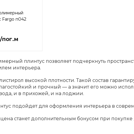
олимерный
с Fargo п042
/пог.м
ерный плинтус позволяет подчеркнуть пространств
илем интерьера.
олистирол высокой плотности. Такой состав гарант
лагостойкий и прочный — а значит его можно использ
вода, и в прихожей, и на лоджии.
нтус подойдет для оформления интерьера в соврем
 цена станет дополнительным бонусом при покупке