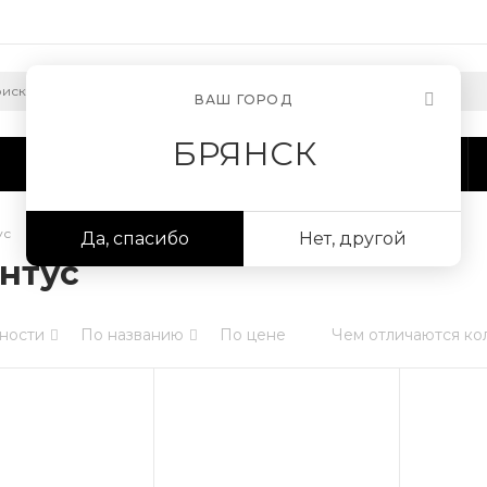
ВАШ ГОРОД
БРЯНСК
Сотрудничество
Информация
ус
Да, спасибо
Нет, другой
нтус
ности
По названию
По цене
Чем отличаются ко