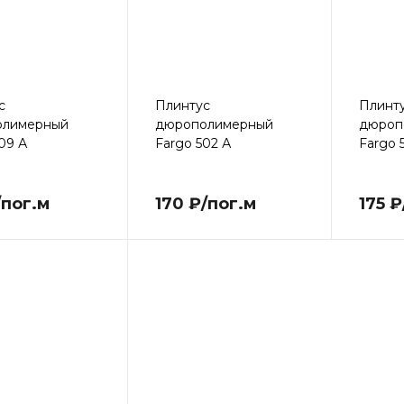
с
Плинтус
Плинт
олимерный
дюрополимерный
дюроп
09 А
Fargo 502 А
Fargo 
/пог.м
170 ₽/пог.м
175 ₽